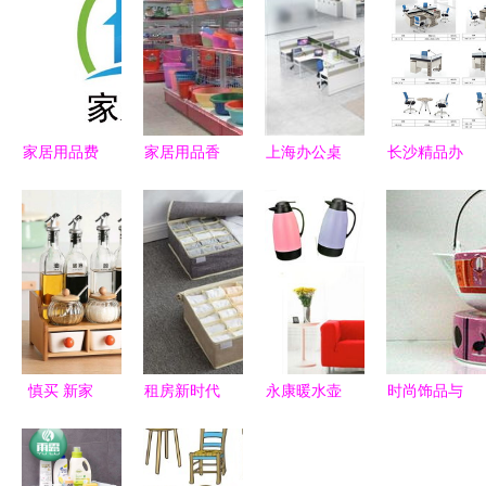
家居用品费
家居用品香
上海办公桌
长沙精品办
预算指南
港进口报关
购买指南
公家具批发
如何合理规
全流程指南
碧江家具为
工厂 打造
划开支
｜专业清关
您推荐专业
高效办公空
服务赋能跨
之选
间的理想之
境贸易
选
慎买 新家
租房新时代
永康暖水壶
时尚饰品与
入住一年
用这五件家
塑料外壳下
超个性家居
半,跟风的
居好物，把
的温度守护
用品 如何